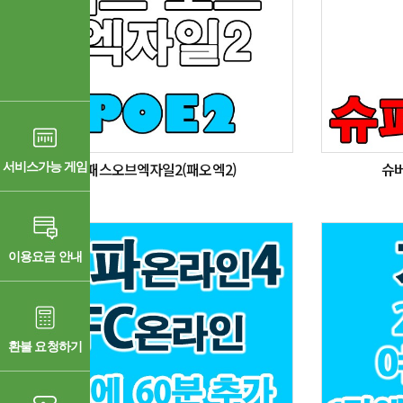
패스오브엑자일2(패오엑2)
슈버
서비스가능 게임
이용요금 안내
환불 요청하기