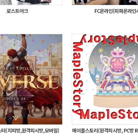
로스트아크
FC온라인(피파온라인4
터(지피방,원격피시방,모바일)
메이플스토리(원격피시방, PC방 RE