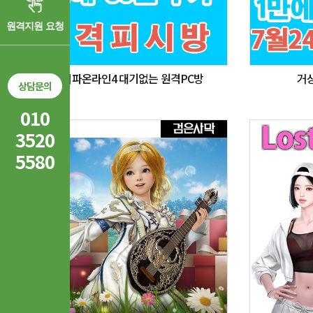
원격지원 요청
FC 피파온라인4 대기없는 원격PC방
거상
상담문의
010
3520
5580