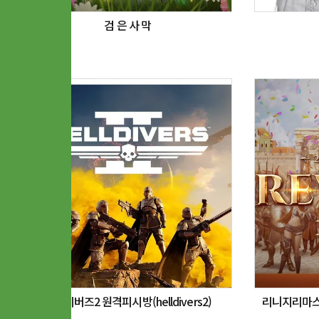
검 은 사 막
헬다이버즈2 원격피시방(helldivers2)
리니지리마스