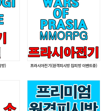
방)
프라시아전기(원격피시방 집피방 이벤트중)